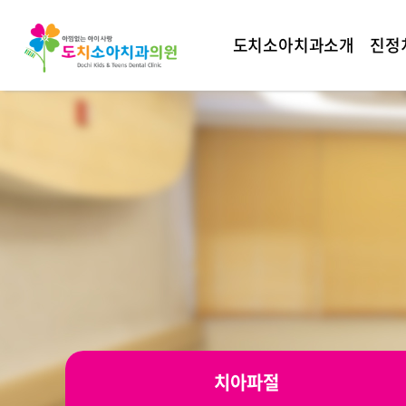
도치소아치과소개
진정
치아파절