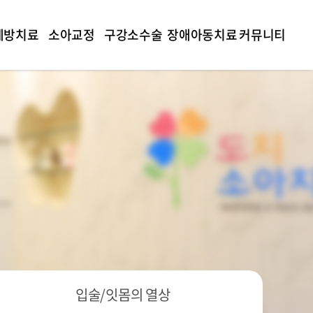
예방치료
소아교정
구강소수술
장애아동치료
커뮤니티
입술/잇몸의 열상